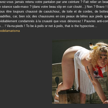
avez-vous jamais retenu votre pantalon par une ceinture ? Fait relier un be
e séance sado-maso ? (dans votre beau slip en cuir clouté…) Non ? Bravo ! 
ous être toujours chaussé de caoutchouc, de toile et de cordes, de bottes d
padrilles, car, bien sûr, des chaussures en ces peaux de bêtes aux pieds qu
médiablement condamnés à la cruauté que vous dénoncez ! Pauvres anti-corr
s… ! Va-nu-pieds ! To be à poils or not à poils, that is the hypocrisie…
podelamarisma