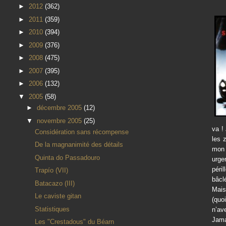
►
2012
(362)
►
2011
(359)
►
2010
(394)
►
2009
(376)
►
2008
(475)
►
2007
(395)
►
2006
(132)
▼
2005
(58)
►
décembre 2005
(12)
▼
novembre 2005
(25)
va !
Considération sans récompense
les 
De la magnanimité des détails
mon 
Quinta do Passadouro
urge
péri
Trapío (VII)
bâcl
Batacazo (III)
Mais
Le caviste gitan
(quo
Statistiques
n’av
Jama
Les "Crestadous" du Béarn