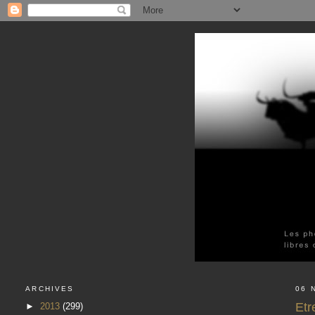
ARCHIVES
06 
Etr
►
2013
(299)