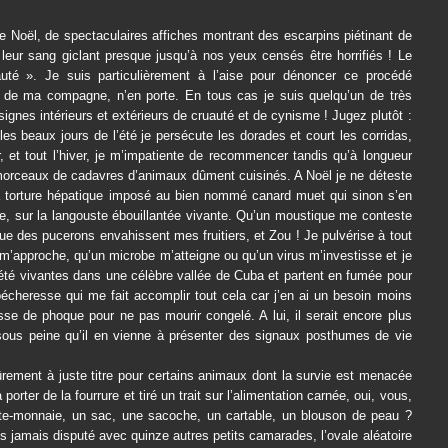
Noël, de spectaculaires affiches montrant des escarpins piétinant de
 leur sang giclant presque jusqu’à nos yeux censés être horrifiés ! Le
auté ». Je suis particulièrement à l’aise pour dénoncer ce procédé
e de ma compagne, n’en porte. En tous cas je suis quelqu’un de très
 signes intérieurs et extérieurs de cruauté et de cynisme ! Jugez plutôt :
 les beaux jours de l’été je persécute les dorades et court les corridas,
, et tout l’hiver, je m’impatiente de recommencer tandis qu’à longueur
 morceaux de cadavres d’animaux dûment cuisinés. A Noël je ne déteste
la torture hépatique imposé au bien nommé canard muet qui sinon s’en
sse, sur la langouste ébouillantée vivante. Qu’un moustique me conteste
ue des pucerons envahissent mes fruitiers, et Zou ! Je pulvérise à tout
e m’approche, qu’un microbe m’atteigne ou qu’un virus m’investisse et je
été vivantes dans une célèbre vallée de Cuba et partent en fumée pour
n pécheresse qui me fait accomplir tout cela car j’en ai un besoin moins
sse de phoque pour ne pas mourir congelé. A lui, il serait encore plus
, sous peine qu’il en vienne à présenter des signaux posthumes de vie
rement à juste titre pour certains animaux dont la survie est menacée
rter de la fourrure et tiré un trait sur l’alimentation carnée, oui, vous,
orte-monnaie, un sac, une sacoche, un cartable, un blouson de peau ?
 jamais disputé avec quinze autres petits camarades, l’ovale aléatoire