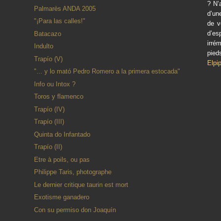
? N’
Palmarès ANDA 2005
d’un
"¡Para las calles!"
de v
d’es
Batacazo
irré
Indulto
pied
Trapío (V)
Elpi
"... y lo mató Pedro Romero a la primera estocada"
Info ou Intox ?
Toros y flamenco
Trapío (IV)
Trapío (III)
Quinta do Infantado
Trapío (II)
Etre à poils, ou pas
Philippe Taris, photographe
Le dernier critique taurin est mort
Exotisme ganadero
Con su permiso don Joaquín