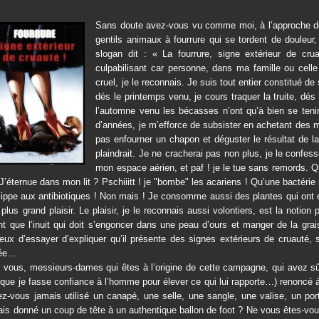
Sans doute avez-vous vu comme moi, à l’approche de 
gentils animaux à fourrure qui se tordent de douleur,
slogan dit : « La fourrure, signe extérieur de cru
culpabilisant car personne, dans ma famille ou cell
cruel, je le reconnais. Je suis tout entier constitué de
dés le printemps venu, je cours traquer la truite, dés
l’automne venu les bécasses n’ont qu’à bien se tenir
d’années, je m’efforce de subsister en achetant des
pas enfourner un chapon et déguster le résultat de 
plaindrait. Je ne cracherai pas non plus, je le confe
mon espace aérien, et paf ! je le tue sans remords. Q
 J’éternue dans mon lit ? Pschiiitt ! je "bombe" les acariens ! Qu’une bactéri
zippe aux antibiotiques ! Non mais ! Je consomme aussi des plantes qui ont 
plus grand plaisir. Le plaisir, je le reconnais aussi volontiers, est la notio
nt que l’inuit qui doit s’engoncer dans une peau d’ours et manger de la grai
lleux d’essayer d’expliquer qu’il présente des signes extérieurs de cruauté
ée...
 vous, messieurs-dames qui êtes à l’origine de cette campagne, qui avez sû
ique je fasse confiance à l’homme pour élever ce qui lui rapporte…) renoncé à po
ez-vous jamais utilisé un canapé, une selle, une sangle, une valise, un p
is donné un coup de tête à un authentique ballon de foot ? Ne vous êtes-vous